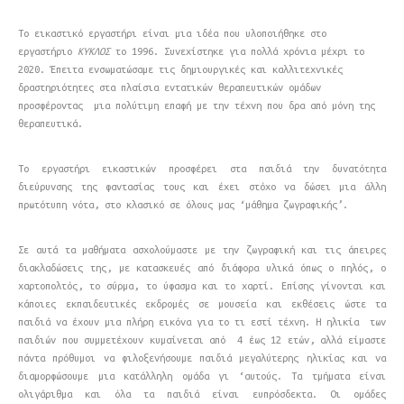
Το εικαστικό εργαστήρι είναι μια ιδέα που υλοποιήθηκε στο
εργαστήριο
ΚΥΚΛΟΣ
το 1996.
Συνεχίστηκε για πολλά χρόνια μέχρι το
2020. Έπειτα ενσωματώσαμε
τις δημιουργικές και καλλιτεχνικές
δραστηριότητες στα πλαίσια εντατικών θεραπευτικών ομάδων
προσφέροντας μια πολύτιμη επαφή με την τέχνη που δρα από μόνη της
θεραπευτικά.
Το εργαστήρι εικαστικών προσφέρει στα παιδιά την δυνατότητα
διεύρυνσης της φαντασίας τους και έχει στόχο να δώσει μια άλλη
πρωτότυπη νότα, στο κλασικό σε όλους μας ‘μάθημα ζωγραφικής’.
Σε αυτά τα μαθήματα ασχολούμαστε με την ζωγραφική και τις άπειρες
διακλαδώσεις της, με κατασκευές από διάφορα υλικά όπως ο πηλός, ο
χαρτοπολτός, το σύρμα, το ύφασμα και το χαρτί. Επίσης γίνονται και
κάποιες εκπαιδευτικές εκδρομές σε μουσεία και εκθέσεις ώστε τα
παιδιά να έχουν μια πλήρη εικόνα για το τι εστί τέχνη. Η ηλικία των
παιδιών που συμμετέχουν κυμαίνεται από 4 έως 12 ετών, αλλά είμαστε
πάντα πρόθυμοι να φιλοξενήσουμε παιδιά μεγαλύτερης ηλικίας και να
διαμορφώσουμε μια κατάλληλη ομάδα γι ‘αυτούς. Τα τμήματα είναι
ολιγάριθμα και όλα τα παιδιά είναι ευπρόσδεκτα. Οι ομάδες